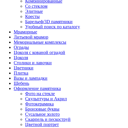
Комбинированные
Со стеклом
Элитные
Кресты
Барельеф/3D памятники
Удобный поиск по каталогу
Мраморные
Литьевой мрамор
Мемориальные комплексы
Ограды
Цоколя с кованой оградой
Цоколя
Столики и лавочки
Цветники
Плитка
Вазы и лампадки
Щебень
Оформление памятника
Фото на стекле
Скульптуры и Акрил
Фотокерамика
Бронзовые буквы
Сусальное золото
Скарпель и пескоструй
Цветной портрет