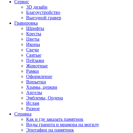
Сервис
3D дизайн
Благоустройство
Выездной гравер
Гравировка
Шрифты
Кресты
Цветы
Иконы
Свечи
Святые
Пейзажи
Животные
Рамки
Оформление
Виньетки
Храмы, церкви
Ангелы
Эмблемы, Ордена
Ислам
Разное
Справка
Как и где заказать памятник
Виды гранита и мрамора на могилу
Эпитафии на памятник