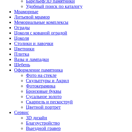
Барельеф/3D памятники
Удобный поиск по каталогу
Мраморные
Литьевой мрамор
Мемориальные комплексы
Ограды
Цоколя с кованой оградой
Цоколя
Столики и лавочки
Цветники
Плитка
Вазы и лампадки
Щебень
Оформление памятника
Фото на стекле
Скульптуры и Акрил
Фотокерамика
Бронзовые буквы
Сусальное золото
Скарпель и пескоструй
Цветной портрет
Сервис
3D дизайн
Благоустройство
Выездной гравер