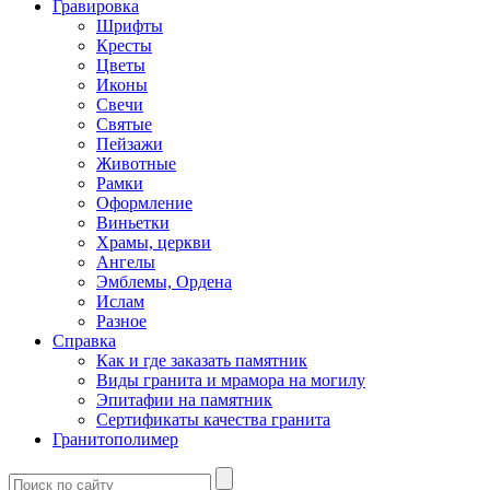
Гравировка
Шрифты
Кресты
Цветы
Иконы
Свечи
Святые
Пейзажи
Животные
Рамки
Оформление
Виньетки
Храмы, церкви
Ангелы
Эмблемы, Ордена
Ислам
Разное
Справка
Как и где заказать памятник
Виды гранита и мрамора на могилу
Эпитафии на памятник
Сертификаты качества гранита
Гранитополимер