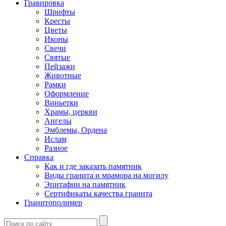
Гравировка
Шрифты
Кресты
Цветы
Иконы
Свечи
Святые
Пейзажи
Животные
Рамки
Оформление
Виньетки
Храмы, церкви
Ангелы
Эмблемы, Ордена
Ислам
Разное
Справка
Как и где заказать памятник
Виды гранита и мрамора на могилу
Эпитафии на памятник
Сертификаты качества гранита
Гранитополимер