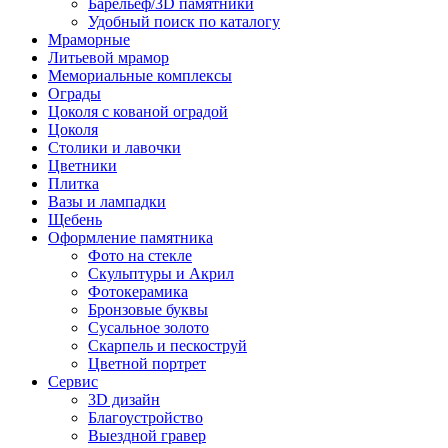
Барельеф/3D памятники
Удобный поиск по каталогу
Мраморные
Литьевой мрамор
Мемориальные комплексы
Ограды
Цоколя с кованой оградой
Цоколя
Столики и лавочки
Цветники
Плитка
Вазы и лампадки
Щебень
Оформление памятника
Фото на стекле
Скульптуры и Акрил
Фотокерамика
Бронзовые буквы
Сусальное золото
Скарпель и пескоструй
Цветной портрет
Сервис
3D дизайн
Благоустройство
Выездной гравер