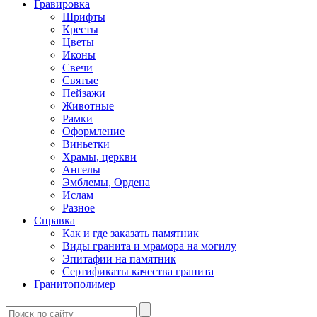
Гравировка
Шрифты
Кресты
Цветы
Иконы
Свечи
Святые
Пейзажи
Животные
Рамки
Оформление
Виньетки
Храмы, церкви
Ангелы
Эмблемы, Ордена
Ислам
Разное
Справка
Как и где заказать памятник
Виды гранита и мрамора на могилу
Эпитафии на памятник
Сертификаты качества гранита
Гранитополимер