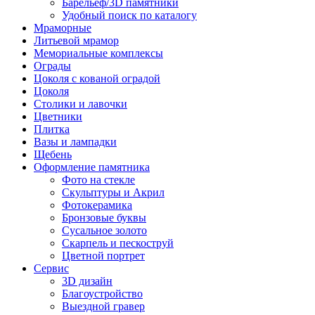
Барельеф/3D памятники
Удобный поиск по каталогу
Мраморные
Литьевой мрамор
Мемориальные комплексы
Ограды
Цоколя с кованой оградой
Цоколя
Столики и лавочки
Цветники
Плитка
Вазы и лампадки
Щебень
Оформление памятника
Фото на стекле
Скульптуры и Акрил
Фотокерамика
Бронзовые буквы
Сусальное золото
Скарпель и пескоструй
Цветной портрет
Сервис
3D дизайн
Благоустройство
Выездной гравер