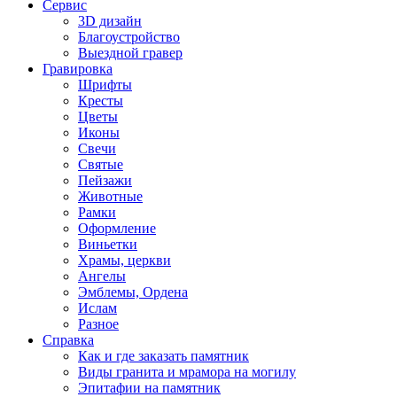
Сервис
3D дизайн
Благоустройство
Выездной гравер
Гравировка
Шрифты
Кресты
Цветы
Иконы
Свечи
Святые
Пейзажи
Животные
Рамки
Оформление
Виньетки
Храмы, церкви
Ангелы
Эмблемы, Ордена
Ислам
Разное
Справка
Как и где заказать памятник
Виды гранита и мрамора на могилу
Эпитафии на памятник