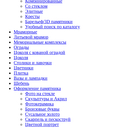
Комбинированные
Со стеклом
Элитные
Кресты
Барельеф/3D памятники
Удобный поиск по каталогу
Мраморные
Литьевой мрамор
Мемориальные комплексы
Ограды
Цоколя с кованой оградой
Цоколя
Столики и лавочки
Цветники
Плитка
Вазы и лампадки
Щебень
Оформление памятника
Фото на стекле
Скульптуры и Акрил
Фотокерамика
Бронзовые буквы
Сусальное золото
Скарпель и пескоструй
Цветной портрет