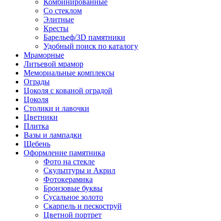
Комбинированные
Со стеклом
Элитные
Кресты
Барельеф/3D памятники
Удобный поиск по каталогу
Мраморные
Литьевой мрамор
Мемориальные комплексы
Ограды
Цоколя с кованой оградой
Цоколя
Столики и лавочки
Цветники
Плитка
Вазы и лампадки
Щебень
Оформление памятника
Фото на стекле
Скульптуры и Акрил
Фотокерамика
Бронзовые буквы
Сусальное золото
Скарпель и пескоструй
Цветной портрет