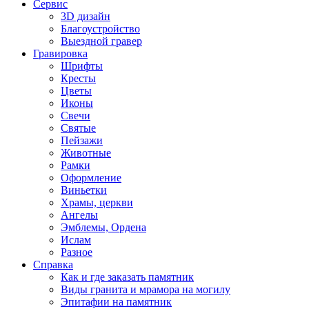
Сервис
3D дизайн
Благоустройство
Выездной гравер
Гравировка
Шрифты
Кресты
Цветы
Иконы
Свечи
Святые
Пейзажи
Животные
Рамки
Оформление
Виньетки
Храмы, церкви
Ангелы
Эмблемы, Ордена
Ислам
Разное
Справка
Как и где заказать памятник
Виды гранита и мрамора на могилу
Эпитафии на памятник