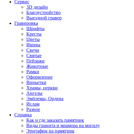
Сервис
3D дизайн
Благоустройство
Выездной гравер
Гравировка
Шрифты
Кресты
Цветы
Иконы
Свечи
Святые
Пейзажи
Животные
Рамки
Оформление
Виньетки
Храмы, церкви
Ангелы
Эмблемы, Ордена
Ислам
Разное
Справка
Как и где заказать памятник
Виды гранита и мрамора на могилу
Эпитафии на памятник