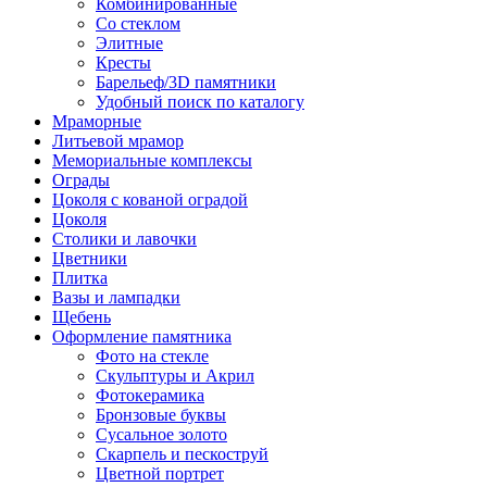
Комбинированные
Со стеклом
Элитные
Кресты
Барельеф/3D памятники
Удобный поиск по каталогу
Мраморные
Литьевой мрамор
Мемориальные комплексы
Ограды
Цоколя с кованой оградой
Цоколя
Столики и лавочки
Цветники
Плитка
Вазы и лампадки
Щебень
Оформление памятника
Фото на стекле
Скульптуры и Акрил
Фотокерамика
Бронзовые буквы
Сусальное золото
Скарпель и пескоструй
Цветной портрет