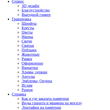
Сервис
3D дизайн
Благоустройство
Выездной гравер
Гравировка
Шрифты
Кресты
Цветы
Иконы
Свечи
Святые
Пейзажи
Животные
Рамки
Оформление
Виньетки
Храмы, церкви
Ангелы
Эмблемы, Ордена
Ислам
Разное
Справка
Как и где заказать памятник
Виды гранита и мрамора на могилу
Эпитафии на памятник