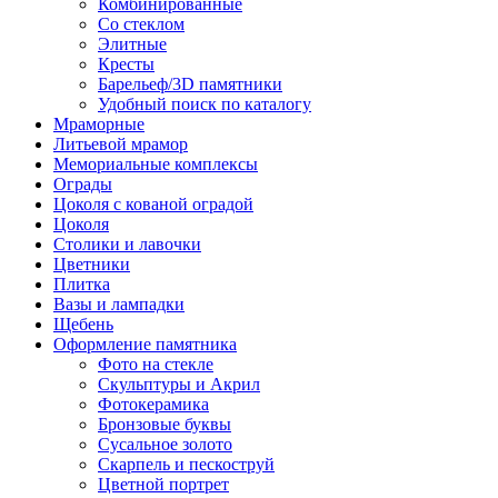
Комбинированные
Со стеклом
Элитные
Кресты
Барельеф/3D памятники
Удобный поиск по каталогу
Мраморные
Литьевой мрамор
Мемориальные комплексы
Ограды
Цоколя с кованой оградой
Цоколя
Столики и лавочки
Цветники
Плитка
Вазы и лампадки
Щебень
Оформление памятника
Фото на стекле
Скульптуры и Акрил
Фотокерамика
Бронзовые буквы
Сусальное золото
Скарпель и пескоструй
Цветной портрет