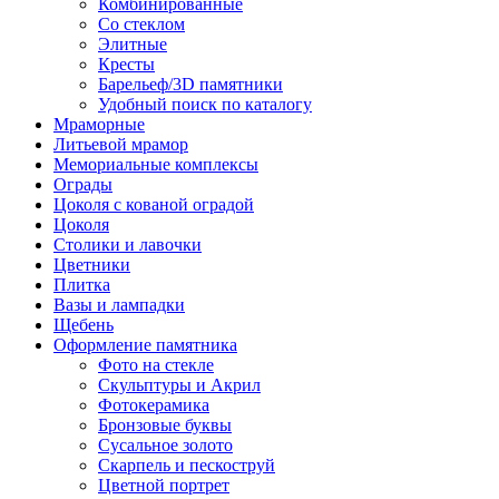
Комбинированные
Со стеклом
Элитные
Кресты
Барельеф/3D памятники
Удобный поиск по каталогу
Мраморные
Литьевой мрамор
Мемориальные комплексы
Ограды
Цоколя с кованой оградой
Цоколя
Столики и лавочки
Цветники
Плитка
Вазы и лампадки
Щебень
Оформление памятника
Фото на стекле
Скульптуры и Акрил
Фотокерамика
Бронзовые буквы
Сусальное золото
Скарпель и пескоструй
Цветной портрет