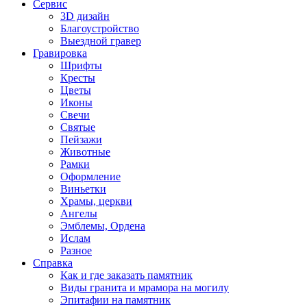
Сервис
3D дизайн
Благоустройство
Выездной гравер
Гравировка
Шрифты
Кресты
Цветы
Иконы
Свечи
Святые
Пейзажи
Животные
Рамки
Оформление
Виньетки
Храмы, церкви
Ангелы
Эмблемы, Ордена
Ислам
Разное
Справка
Как и где заказать памятник
Виды гранита и мрамора на могилу
Эпитафии на памятник