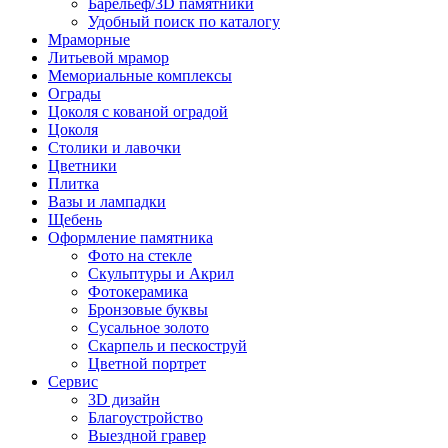
Барельеф/3D памятники
Удобный поиск по каталогу
Мраморные
Литьевой мрамор
Мемориальные комплексы
Ограды
Цоколя с кованой оградой
Цоколя
Столики и лавочки
Цветники
Плитка
Вазы и лампадки
Щебень
Оформление памятника
Фото на стекле
Скульптуры и Акрил
Фотокерамика
Бронзовые буквы
Сусальное золото
Скарпель и пескоструй
Цветной портрет
Сервис
3D дизайн
Благоустройство
Выездной гравер