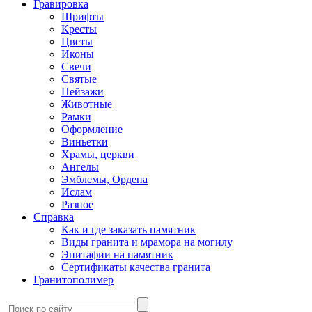
Гравировка
Шрифты
Кресты
Цветы
Иконы
Свечи
Святые
Пейзажи
Животные
Рамки
Оформление
Виньетки
Храмы, церкви
Ангелы
Эмблемы, Ордена
Ислам
Разное
Справка
Как и где заказать памятник
Виды гранита и мрамора на могилу
Эпитафии на памятник
Сертификаты качества гранита
Гранитополимер