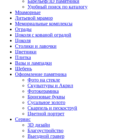
Барельеф/3D памятники
Удобный поиск по каталогу
Мраморные
Литьевой мрамор
Мемориальные комплексы
Ограды
Цоколя с кованой оградой
Цоколя
Столики и лавочки
Цветники
Плитка
Вазы и лампадки
Щебень
Оформление памятника
Фото на стекле
Скульптуры и Акрил
Фотокерамика
Бронзовые буквы
Сусальное золото
Скарпель и пескоструй
Цветной портрет
Сервис
3D дизайн
Благоустройство
Выездной гравер