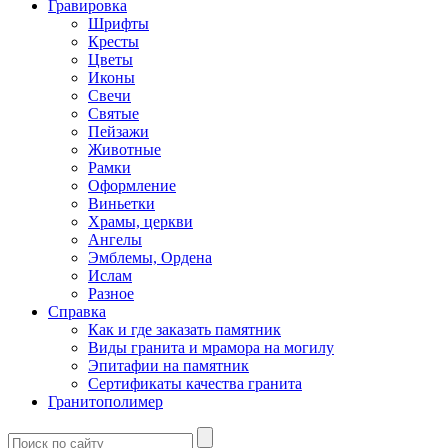
Гравировка
Шрифты
Кресты
Цветы
Иконы
Свечи
Святые
Пейзажи
Животные
Рамки
Оформление
Виньетки
Храмы, церкви
Ангелы
Эмблемы, Ордена
Ислам
Разное
Справка
Как и где заказать памятник
Виды гранита и мрамора на могилу
Эпитафии на памятник
Сертификаты качества гранита
Гранитополимер