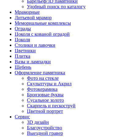
Барельеф/3D памятники
Удобный поиск по каталогу
Мраморные
Литьевой мрамор
Мемориальные комплексы
Ограды
Цоколя с кованой оградой
Цоколя
Столики и лавочки
Цветники
Плитка
Вазы и лампадки
Щебень
Оформление памятника
Фото на стекле
Скульптуры и Акрил
Фотокерамика
Бронзовые буквы
Сусальное золото
Скарпель и пескоструй
Цветной портрет
Сервис
3D дизайн
Благоустройство
Выездной гравер