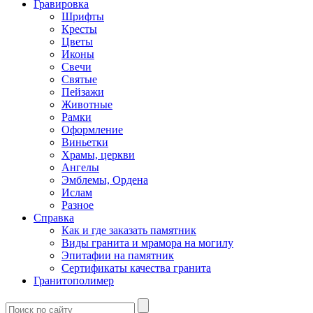
Гравировка
Шрифты
Кресты
Цветы
Иконы
Свечи
Святые
Пейзажи
Животные
Рамки
Оформление
Виньетки
Храмы, церкви
Ангелы
Эмблемы, Ордена
Ислам
Разное
Справка
Как и где заказать памятник
Виды гранита и мрамора на могилу
Эпитафии на памятник
Сертификаты качества гранита
Гранитополимер