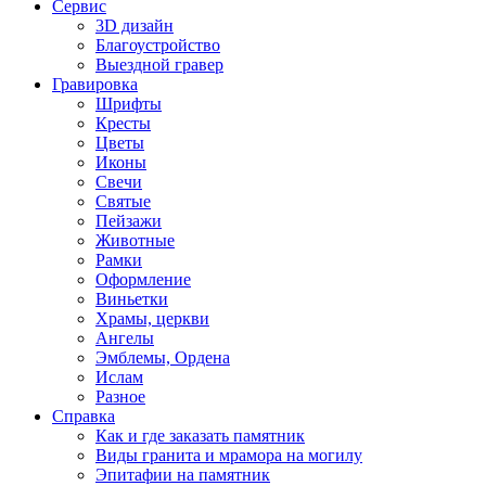
Сервис
3D дизайн
Благоустройство
Выездной гравер
Гравировка
Шрифты
Кресты
Цветы
Иконы
Свечи
Святые
Пейзажи
Животные
Рамки
Оформление
Виньетки
Храмы, церкви
Ангелы
Эмблемы, Ордена
Ислам
Разное
Справка
Как и где заказать памятник
Виды гранита и мрамора на могилу
Эпитафии на памятник