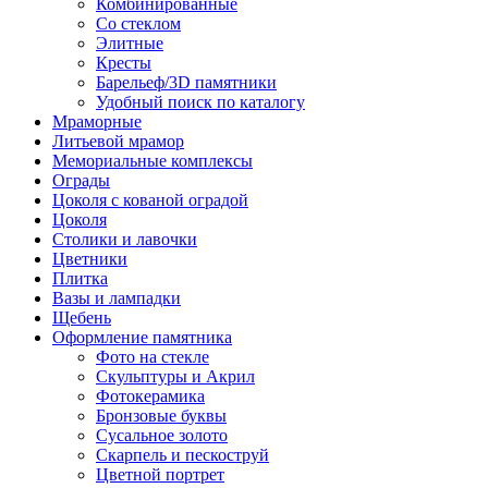
Комбинированные
Со стеклом
Элитные
Кресты
Барельеф/3D памятники
Удобный поиск по каталогу
Мраморные
Литьевой мрамор
Мемориальные комплексы
Ограды
Цоколя с кованой оградой
Цоколя
Столики и лавочки
Цветники
Плитка
Вазы и лампадки
Щебень
Оформление памятника
Фото на стекле
Скульптуры и Акрил
Фотокерамика
Бронзовые буквы
Сусальное золото
Скарпель и пескоструй
Цветной портрет