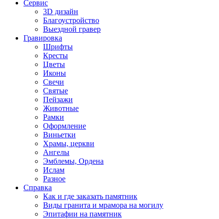
Сервис
3D дизайн
Благоустройство
Выездной гравер
Гравировка
Шрифты
Кресты
Цветы
Иконы
Свечи
Святые
Пейзажи
Животные
Рамки
Оформление
Виньетки
Храмы, церкви
Ангелы
Эмблемы, Ордена
Ислам
Разное
Справка
Как и где заказать памятник
Виды гранита и мрамора на могилу
Эпитафии на памятник