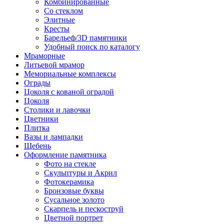
Комбинированные
Со стеклом
Элитные
Кресты
Барельеф/3D памятники
Удобный поиск по каталогу
Мраморные
Литьевой мрамор
Мемориальные комплексы
Ограды
Цоколя с кованой оградой
Цоколя
Столики и лавочки
Цветники
Плитка
Вазы и лампадки
Щебень
Оформление памятника
Фото на стекле
Скульптуры и Акрил
Фотокерамика
Бронзовые буквы
Сусальное золото
Скарпель и пескоструй
Цветной портрет