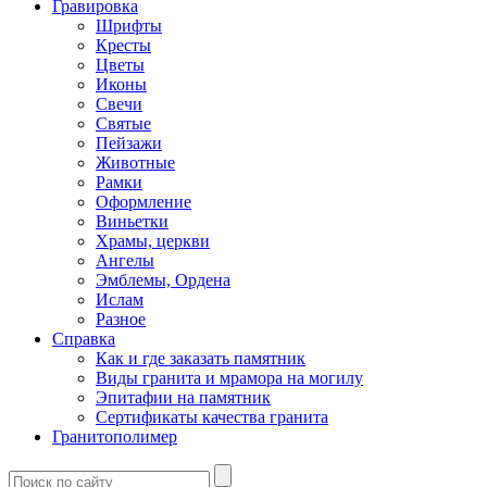
Гравировка
Шрифты
Кресты
Цветы
Иконы
Свечи
Святые
Пейзажи
Животные
Рамки
Оформление
Виньетки
Храмы, церкви
Ангелы
Эмблемы, Ордена
Ислам
Разное
Справка
Как и где заказать памятник
Виды гранита и мрамора на могилу
Эпитафии на памятник
Сертификаты качества гранита
Гранитополимер