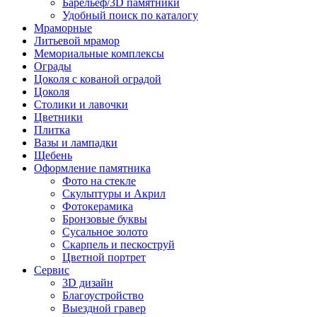
Барельеф/3D памятники
Удобный поиск по каталогу
Мраморные
Литьевой мрамор
Мемориальные комплексы
Ограды
Цоколя с кованой оградой
Цоколя
Столики и лавочки
Цветники
Плитка
Вазы и лампадки
Щебень
Оформление памятника
Фото на стекле
Скульптуры и Акрил
Фотокерамика
Бронзовые буквы
Сусальное золото
Скарпель и пескоструй
Цветной портрет
Сервис
3D дизайн
Благоустройство
Выездной гравер