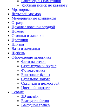
Барельеф/3D памятники
Удобный поиск по каталогу
Мраморные
Литьевой мрамор
Мемориальные комплексы
Ограды
Цоколя с кованой оградой
Цоколя
Столики и лавочки
Цветники
Плитка
Вазы и лампадки
Щебень
Оформление памятника
Фото на стекле
Скульптуры и Акрил
Фотокерамика
Бронзовые буквы
Сусальное золото
Скарпель и пескоструй
Цветной портрет
Сервис
3D дизайн
Благоустройство
Выездной гравер