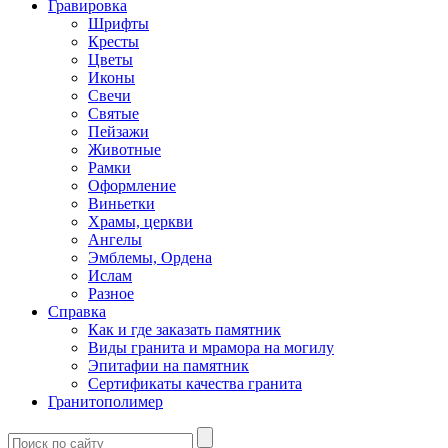
Гравировка
Шрифты
Кресты
Цветы
Иконы
Свечи
Святые
Пейзажи
Животные
Рамки
Оформление
Виньетки
Храмы, церкви
Ангелы
Эмблемы, Ордена
Ислам
Разное
Справка
Как и где заказать памятник
Виды гранита и мрамора на могилу
Эпитафии на памятник
Сертификаты качества гранита
Гранитополимер