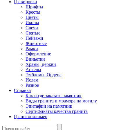
Гравировка
Шрифты
Кресты
Цветы
Иконы
Свечи
Святые
Пейзажи
Животные
Рамки
Оформление
Виньетки
Храмы, церкви
Ангелы
Эмблемы, Ордена
Ислам
Разное
Справка
Как и где заказать памятник
Виды гранита и мрамора на могилу
Эпитафии на памятник
Сертификаты качества гранита
Гранитополимер