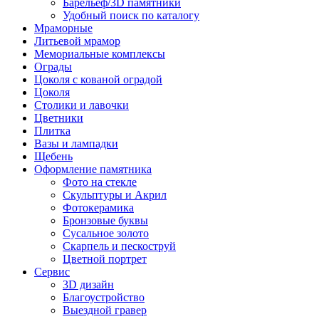
Барельеф/3D памятники
Удобный поиск по каталогу
Мраморные
Литьевой мрамор
Мемориальные комплексы
Ограды
Цоколя с кованой оградой
Цоколя
Столики и лавочки
Цветники
Плитка
Вазы и лампадки
Щебень
Оформление памятника
Фото на стекле
Скульптуры и Акрил
Фотокерамика
Бронзовые буквы
Сусальное золото
Скарпель и пескоструй
Цветной портрет
Сервис
3D дизайн
Благоустройство
Выездной гравер