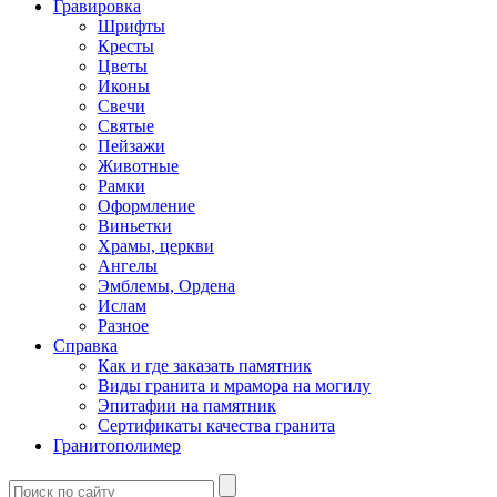
Гравировка
Шрифты
Кресты
Цветы
Иконы
Свечи
Святые
Пейзажи
Животные
Рамки
Оформление
Виньетки
Храмы, церкви
Ангелы
Эмблемы, Ордена
Ислам
Разное
Справка
Как и где заказать памятник
Виды гранита и мрамора на могилу
Эпитафии на памятник
Сертификаты качества гранита
Гранитополимер