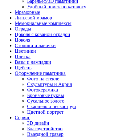
Барельеф/3D памятники
Удобный поиск по каталогу
Мраморные
Литьевой мрамор
Мемориальные комплексы
Ограды
Цоколя с кованой оградой
Цоколя
Столики и лавочки
Цветники
Плитка
Вазы и лампадки
Щебень
Оформление памятника
Фото на стекле
Скульптуры и Акрил
Фотокерамика
Бронзовые буквы
Сусальное золото
Скарпель и пескоструй
Цветной портрет
Сервис
3D дизайн
Благоустройство
Выездной гравер