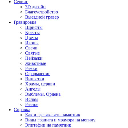
Сервис
3D дизайн
Благоустройство
Выездной гравер
Гравировка
Шрифты
Кресты
Цветы
Иконы
Свечи
Святые
Пейзажи
Животные
Рамки
Оформление
Виньетки
Храмы, церкви
Ангелы
Эмблемы, Ордена
Ислам
Разное
Справка
Как и где заказать памятник
Виды гранита и мрамора на могилу
Эпитафии на памятник