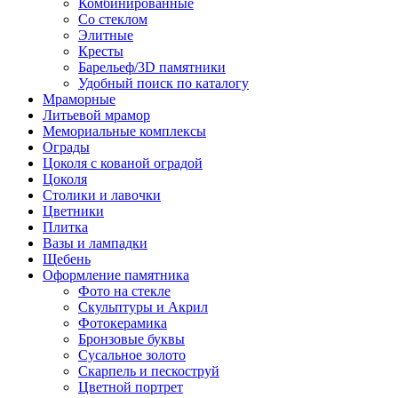
Комбинированные
Со стеклом
Элитные
Кресты
Барельеф/3D памятники
Удобный поиск по каталогу
Мраморные
Литьевой мрамор
Мемориальные комплексы
Ограды
Цоколя с кованой оградой
Цоколя
Столики и лавочки
Цветники
Плитка
Вазы и лампадки
Щебень
Оформление памятника
Фото на стекле
Скульптуры и Акрил
Фотокерамика
Бронзовые буквы
Сусальное золото
Скарпель и пескоструй
Цветной портрет