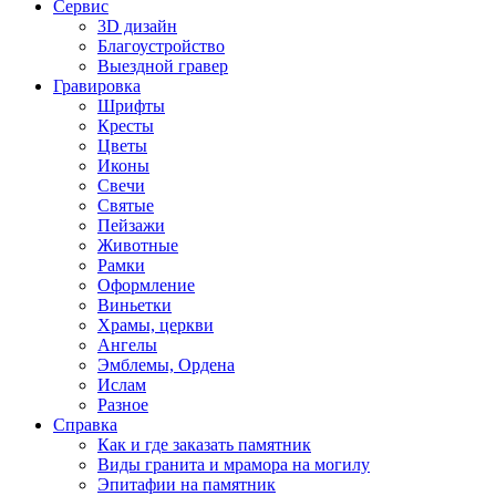
Сервис
3D дизайн
Благоустройство
Выездной гравер
Гравировка
Шрифты
Кресты
Цветы
Иконы
Свечи
Святые
Пейзажи
Животные
Рамки
Оформление
Виньетки
Храмы, церкви
Ангелы
Эмблемы, Ордена
Ислам
Разное
Справка
Как и где заказать памятник
Виды гранита и мрамора на могилу
Эпитафии на памятник