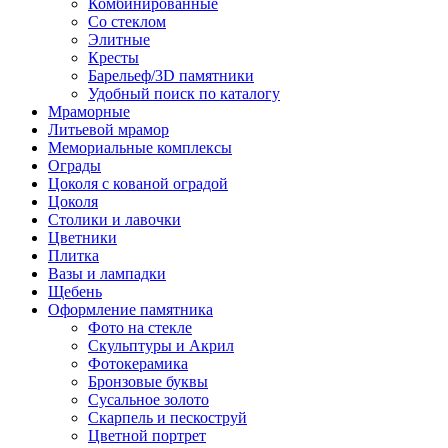
Комбинированные
Со стеклом
Элитные
Кресты
Барельеф/3D памятники
Удобный поиск по каталогу
Мраморные
Литьевой мрамор
Мемориальные комплексы
Ограды
Цоколя с кованой оградой
Цоколя
Столики и лавочки
Цветники
Плитка
Вазы и лампадки
Щебень
Оформление памятника
Фото на стекле
Скульптуры и Акрил
Фотокерамика
Бронзовые буквы
Сусальное золото
Скарпель и пескоструй
Цветной портрет