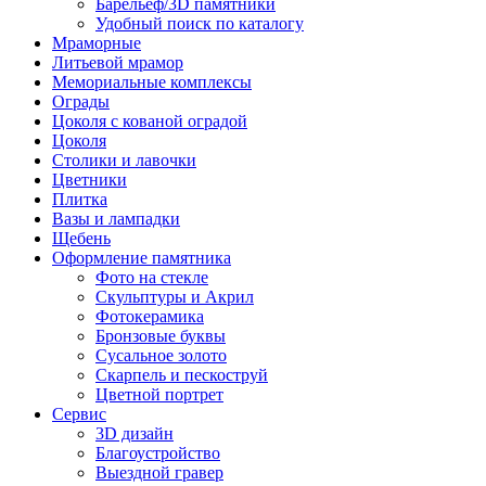
Барельеф/3D памятники
Удобный поиск по каталогу
Мраморные
Литьевой мрамор
Мемориальные комплексы
Ограды
Цоколя с кованой оградой
Цоколя
Столики и лавочки
Цветники
Плитка
Вазы и лампадки
Щебень
Оформление памятника
Фото на стекле
Скульптуры и Акрил
Фотокерамика
Бронзовые буквы
Сусальное золото
Скарпель и пескоструй
Цветной портрет
Сервис
3D дизайн
Благоустройство
Выездной гравер