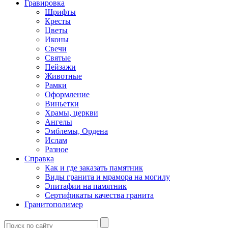
Гравировка
Шрифты
Кресты
Цветы
Иконы
Свечи
Святые
Пейзажи
Животные
Рамки
Оформление
Виньетки
Храмы, церкви
Ангелы
Эмблемы, Ордена
Ислам
Разное
Справка
Как и где заказать памятник
Виды гранита и мрамора на могилу
Эпитафии на памятник
Сертификаты качества гранита
Гранитополимер