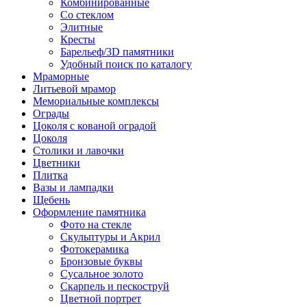
Комбинированные
Со стеклом
Элитные
Кресты
Барельеф/3D памятники
Удобный поиск по каталогу
Мраморные
Литьевой мрамор
Мемориальные комплексы
Ограды
Цоколя с кованой оградой
Цоколя
Столики и лавочки
Цветники
Плитка
Вазы и лампадки
Щебень
Оформление памятника
Фото на стекле
Скульптуры и Акрил
Фотокерамика
Бронзовые буквы
Сусальное золото
Скарпель и пескоструй
Цветной портрет