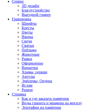
Сервис
3D дизайн
Благоустройство
Выездной гравер
Гравировка
Шрифты
Кресты
Цветы
Иконы
Свечи
Святые
Пейзажи
Животные
Рамки
Оформление
Виньетки
Храмы, церкви
Ангелы
Эмблемы, Ордена
Ислам
Разное
Справка
Как и где заказать памятник
Виды гранита и мрамора на могилу
Эпитафии на памятник