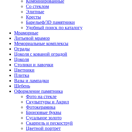
Комбинированные
Со стеклом
Элитные
Кресты
Барельеф/3D памятники
Удобный поиск по каталогу
Мраморные
Литьевой мрамор
Мемориальные комплексы
Ограды
Цоколя с кованой оградой
Цоколя
Столики и лавочки
Цветники
Плитка
Вазы и лампадки
Щебень
Оформление памятника
Фото на стекле
Скульптуры и Акрил
Фотокерамика
Бронзовые буквы
Сусальное золото
Скарпель и пескоструй
Цветной портрет