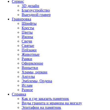
Сервис
3D дизайн
Благоустройство
Выездной гравер
Гравировка
Шрифты
Кресты
Цветы
Иконы
Свечи
Святые
Пейзажи
Животные
Рамки
Оформление
Виньетки
Храмы, церкви
Ангелы
Эмблемы, Ордена
Ислам
Разное
Справка
Как и где заказать памятник
Виды гранита и мрамора на могилу
Эпитафии на памятник