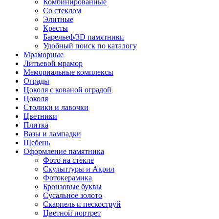
Комбинированные
Со стеклом
Элитные
Кресты
Барельеф/3D памятники
Удобный поиск по каталогу
Мраморные
Литьевой мрамор
Мемориальные комплексы
Ограды
Цоколя с кованой оградой
Цоколя
Столики и лавочки
Цветники
Плитка
Вазы и лампадки
Щебень
Оформление памятника
Фото на стекле
Скульптуры и Акрил
Фотокерамика
Бронзовые буквы
Сусальное золото
Скарпель и пескоструй
Цветной портрет