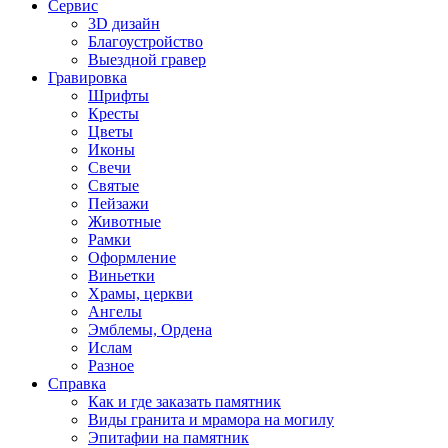
Сервис
3D дизайн
Благоустройство
Выездной гравер
Гравировка
Шрифты
Кресты
Цветы
Иконы
Свечи
Святые
Пейзажи
Животные
Рамки
Оформление
Виньетки
Храмы, церкви
Ангелы
Эмблемы, Ордена
Ислам
Разное
Справка
Как и где заказать памятник
Виды гранита и мрамора на могилу
Эпитафии на памятник