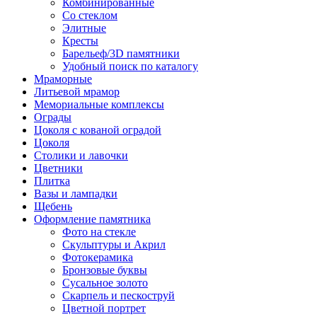
Комбинированные
Со стеклом
Элитные
Кресты
Барельеф/3D памятники
Удобный поиск по каталогу
Мраморные
Литьевой мрамор
Мемориальные комплексы
Ограды
Цоколя с кованой оградой
Цоколя
Столики и лавочки
Цветники
Плитка
Вазы и лампадки
Щебень
Оформление памятника
Фото на стекле
Скульптуры и Акрил
Фотокерамика
Бронзовые буквы
Сусальное золото
Скарпель и пескоструй
Цветной портрет