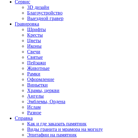
Сервис
3D дизайн
Благоустройство
Выездной гравер
Гравировка
Шрифты
Кресты
Цветы
Иконы
Свечи
Святые
Пейзажи
Животные
Рамки
Оформление
Виньетки
Храмы, церкви
Ангелы
Эмблемы, Ордена
Ислам
Разное
Справка
Как и где заказать памятник
Виды гранита и мрамора на могилу
Эпитафии на памятник