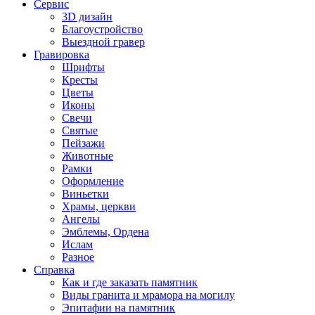
Сервис
3D дизайн
Благоустройство
Выездной гравер
Гравировка
Шрифты
Кресты
Цветы
Иконы
Свечи
Святые
Пейзажи
Животные
Рамки
Оформление
Виньетки
Храмы, церкви
Ангелы
Эмблемы, Ордена
Ислам
Разное
Справка
Как и где заказать памятник
Виды гранита и мрамора на могилу
Эпитафии на памятник