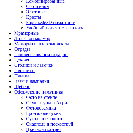
Комбинированные
Со стеклом
Элитные
Кресты
Барельеф/3D памятники
Удобный поиск по каталогу
Мраморные
Литьевой мрамор
Мемориальные комплексы
Ограды
Цоколя с кованой оградой
Цоколя
Столики и лавочки
Цветники
Плитка
Вазы и лампадки
Щебень
Оформление памятника
Фото на стекле
Скульптуры и Акрил
Фотокерамика
Бронзовые буквы
Сусальное золото
Скарпель и пескоструй
Цветной портрет