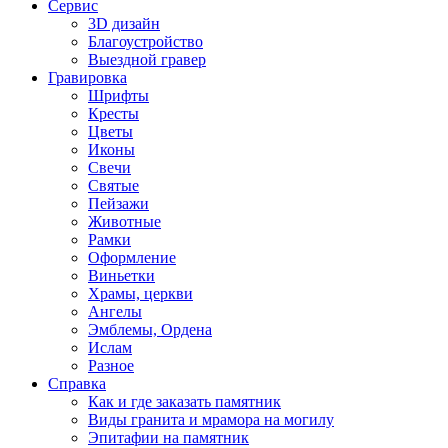
Сервис
3D дизайн
Благоустройство
Выездной гравер
Гравировка
Шрифты
Кресты
Цветы
Иконы
Свечи
Святые
Пейзажи
Животные
Рамки
Оформление
Виньетки
Храмы, церкви
Ангелы
Эмблемы, Ордена
Ислам
Разное
Справка
Как и где заказать памятник
Виды гранита и мрамора на могилу
Эпитафии на памятник