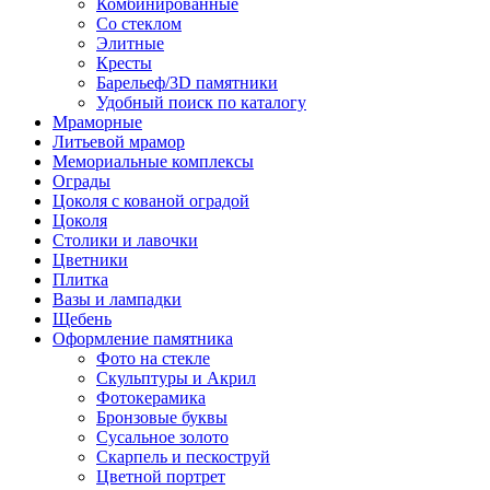
Комбинированные
Со стеклом
Элитные
Кресты
Барельеф/3D памятники
Удобный поиск по каталогу
Мраморные
Литьевой мрамор
Мемориальные комплексы
Ограды
Цоколя с кованой оградой
Цоколя
Столики и лавочки
Цветники
Плитка
Вазы и лампадки
Щебень
Оформление памятника
Фото на стекле
Скульптуры и Акрил
Фотокерамика
Бронзовые буквы
Сусальное золото
Скарпель и пескоструй
Цветной портрет