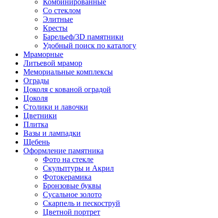
Комбинированные
Со стеклом
Элитные
Кресты
Барельеф/3D памятники
Удобный поиск по каталогу
Мраморные
Литьевой мрамор
Мемориальные комплексы
Ограды
Цоколя с кованой оградой
Цоколя
Столики и лавочки
Цветники
Плитка
Вазы и лампадки
Щебень
Оформление памятника
Фото на стекле
Скульптуры и Акрил
Фотокерамика
Бронзовые буквы
Сусальное золото
Скарпель и пескоструй
Цветной портрет