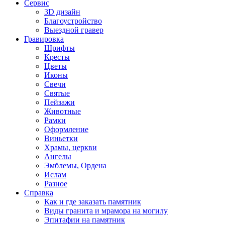
Сервис
3D дизайн
Благоустройство
Выездной гравер
Гравировка
Шрифты
Кресты
Цветы
Иконы
Свечи
Святые
Пейзажи
Животные
Рамки
Оформление
Виньетки
Храмы, церкви
Ангелы
Эмблемы, Ордена
Ислам
Разное
Справка
Как и где заказать памятник
Виды гранита и мрамора на могилу
Эпитафии на памятник