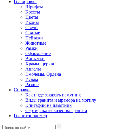
Гравировка
Шрифты
Кресты
Цветы
Иконы
Свечи
Святые
Пейзажи
Животные
Рамки
Оформление
Виньетки
Храмы, церкви
Ангелы
Эмблемы, Ордена
Ислам
Разное
Справка
Как и где заказать памятник
Виды гранита и мрамора на могилу
Эпитафии на памятник
Сертификаты качества гранита
Гранитополимер