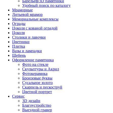
Барельеф/3D памятники
Удобный поиск по каталогу
Мраморные
Литьевой мрамор
Мемориальные комплексы
Ограды
Цоколя с кованой оградой
Цоколя
Столики и лавочки
Цветники
Плитка
Вазы и лампадки
Щебень
Оформление памятника
Фото на стекле
Скульптуры и Акрил
Фотокерамика
Бронзовые буквы
Сусальное золото
Скарпель и пескоструй
Цветной портрет
Сервис
3D дизайн
Благоустройство
Выездной гравер