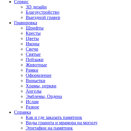
Сервис
3D дизайн
Благоустройство
Выездной гравер
Гравировка
Шрифты
Кресты
Цветы
Иконы
Свечи
Святые
Пейзажи
Животные
Рамки
Оформление
Виньетки
Храмы, церкви
Ангелы
Эмблемы, Ордена
Ислам
Разное
Справка
Как и где заказать памятник
Виды гранита и мрамора на могилу
Эпитафии на памятник