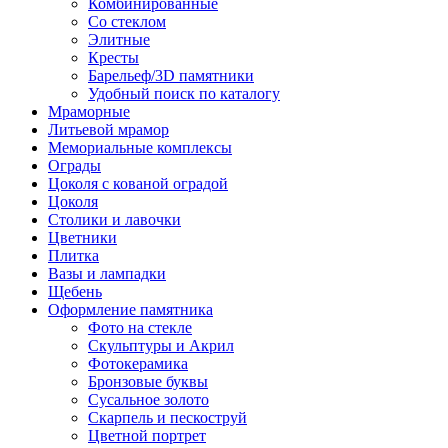
Комбинированные
Со стеклом
Элитные
Кресты
Барельеф/3D памятники
Удобный поиск по каталогу
Мраморные
Литьевой мрамор
Мемориальные комплексы
Ограды
Цоколя с кованой оградой
Цоколя
Столики и лавочки
Цветники
Плитка
Вазы и лампадки
Щебень
Оформление памятника
Фото на стекле
Скульптуры и Акрил
Фотокерамика
Бронзовые буквы
Сусальное золото
Скарпель и пескоструй
Цветной портрет