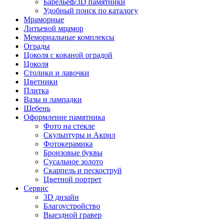
Барельеф/3D памятники
Удобный поиск по каталогу
Мраморные
Литьевой мрамор
Мемориальные комплексы
Ограды
Цоколя с кованой оградой
Цоколя
Столики и лавочки
Цветники
Плитка
Вазы и лампадки
Щебень
Оформление памятника
Фото на стекле
Скульптуры и Акрил
Фотокерамика
Бронзовые буквы
Сусальное золото
Скарпель и пескоструй
Цветной портрет
Сервис
3D дизайн
Благоустройство
Выездной гравер