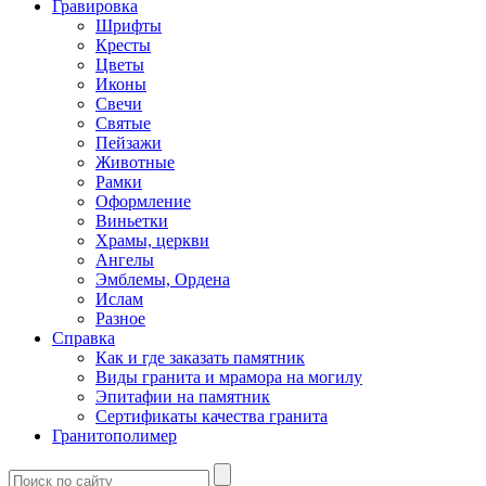
Гравировка
Шрифты
Кресты
Цветы
Иконы
Свечи
Святые
Пейзажи
Животные
Рамки
Оформление
Виньетки
Храмы, церкви
Ангелы
Эмблемы, Ордена
Ислам
Разное
Справка
Как и где заказать памятник
Виды гранита и мрамора на могилу
Эпитафии на памятник
Сертификаты качества гранита
Гранитополимер