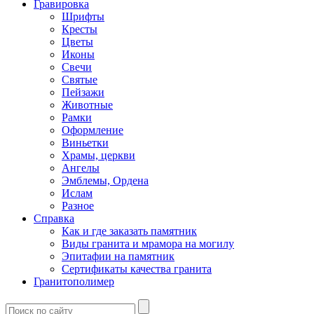
Гравировка
Шрифты
Кресты
Цветы
Иконы
Свечи
Святые
Пейзажи
Животные
Рамки
Оформление
Виньетки
Храмы, церкви
Ангелы
Эмблемы, Ордена
Ислам
Разное
Справка
Как и где заказать памятник
Виды гранита и мрамора на могилу
Эпитафии на памятник
Сертификаты качества гранита
Гранитополимер