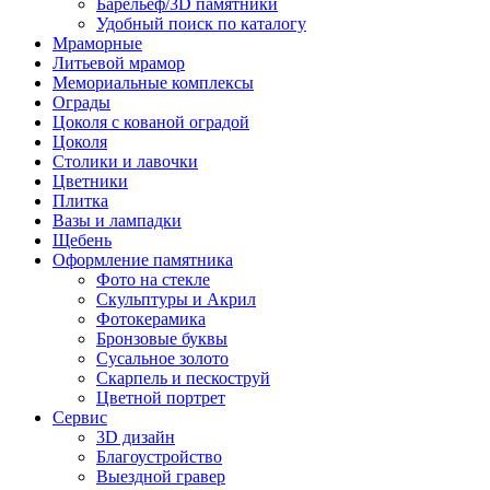
Барельеф/3D памятники
Удобный поиск по каталогу
Мраморные
Литьевой мрамор
Мемориальные комплексы
Ограды
Цоколя с кованой оградой
Цоколя
Столики и лавочки
Цветники
Плитка
Вазы и лампадки
Щебень
Оформление памятника
Фото на стекле
Скульптуры и Акрил
Фотокерамика
Бронзовые буквы
Сусальное золото
Скарпель и пескоструй
Цветной портрет
Сервис
3D дизайн
Благоустройство
Выездной гравер