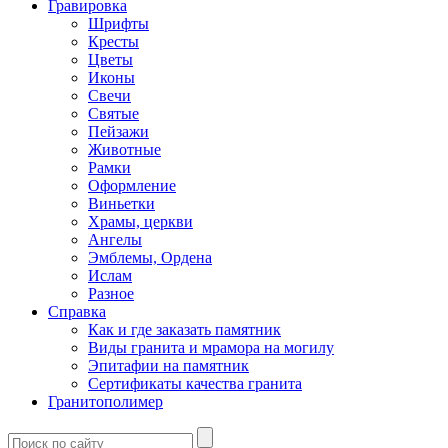
Гравировка
Шрифты
Кресты
Цветы
Иконы
Свечи
Святые
Пейзажи
Животные
Рамки
Оформление
Виньетки
Храмы, церкви
Ангелы
Эмблемы, Ордена
Ислам
Разное
Справка
Как и где заказать памятник
Виды гранита и мрамора на могилу
Эпитафии на памятник
Сертификаты качества гранита
Гранитополимер