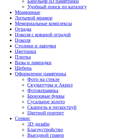
Барельеф/3D памятники
Удобный поиск по каталогу
Мраморные
Литьевой мрамор
Мемориальные комплексы
Ограды
Цоколя с кованой оградой
Цоколя
Столики и лавочки
Цветники
Плитка
Вазы и лампадки
Щебень
Оформление памятника
Фото на стекле
Скульптуры и Акрил
Фотокерамика
Бронзовые буквы
Сусальное золото
Скарпель и пескоструй
Цветной портрет
Сервис
3D дизайн
Благоустройство
Выездной гравер