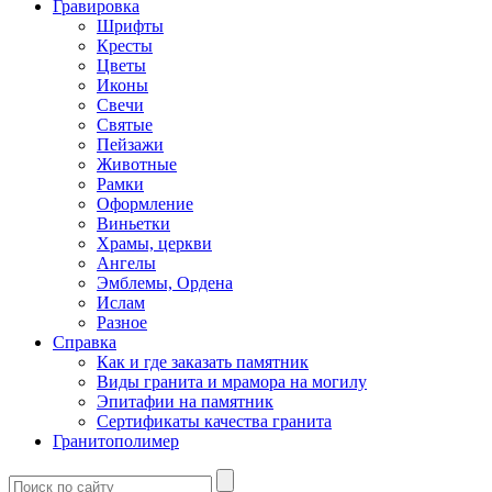
Гравировка
Шрифты
Кресты
Цветы
Иконы
Свечи
Святые
Пейзажи
Животные
Рамки
Оформление
Виньетки
Храмы, церкви
Ангелы
Эмблемы, Ордена
Ислам
Разное
Справка
Как и где заказать памятник
Виды гранита и мрамора на могилу
Эпитафии на памятник
Сертификаты качества гранита
Гранитополимер