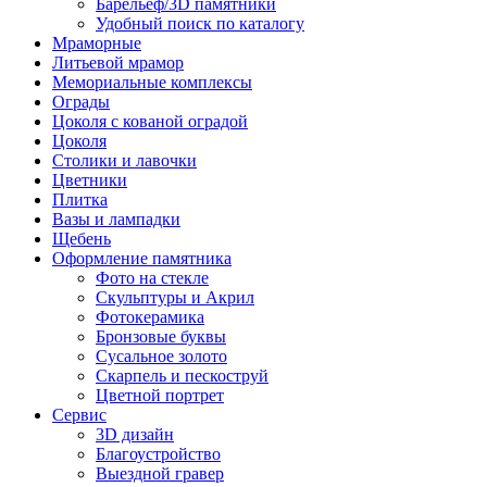
Барельеф/3D памятники
Удобный поиск по каталогу
Мраморные
Литьевой мрамор
Мемориальные комплексы
Ограды
Цоколя с кованой оградой
Цоколя
Столики и лавочки
Цветники
Плитка
Вазы и лампадки
Щебень
Оформление памятника
Фото на стекле
Скульптуры и Акрил
Фотокерамика
Бронзовые буквы
Сусальное золото
Скарпель и пескоструй
Цветной портрет
Сервис
3D дизайн
Благоустройство
Выездной гравер