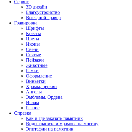
Сервис
3D дизайн
Благоустройство
Выездной гравер
Гравировка
Шрифты
Кресты
Цветы
Иконы
Свечи
Святые
Пейзажи
Животные
Рамки
Оформление
Виньетки
Храмы, церкви
Ангелы
Эмблемы, Ордена
Ислам
Разное
Справка
Как и где заказать памятник
Виды гранита и мрамора на могилу
Эпитафии на памятник