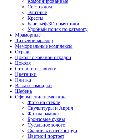
Комбинированные
Со стеклом
Элитные
Кресты
Барельеф/3D памятники
Удобный поиск по каталогу
Мраморные
Литьевой мрамор
Мемориальные комплексы
Ограды
Цоколя с кованой оградой
Цоколя
Столики и лавочки
Цветники
Плитка
Вазы и лампадки
Щебень
Оформление памятника
Фото на стекле
Скульптуры и Акрил
Фотокерамика
Бронзовые буквы
Сусальное золото
Скарпель и пескоструй
Цветной портрет