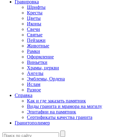
Гравировка
Шрифты
Кресты
Цветы
Иконы
Свечи
Святые
Пейзажи
Животные
Рамки
Оформление
Виньетки
Храмы, церкви
Ангелы
Эмблемы, Ордена
Ислам
Разное
Справка
Как и где заказать памятник
Виды гранита и мрамора на могилу
Эпитафии на памятник
Сертификаты качества гранита
Гранитополимер