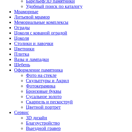
Барельеф/3D памятники
Удобный поиск по каталогу
Мраморные
Литьевой мрамор
Мемориальные комплексы
Ограды
Цоколя с кованой оградой
Цоколя
Столики и лавочки
Цветники
Плитка
Вазы и лампадки
Щебень
Оформление памятника
Фото на стекле
Скульптуры и Акрил
Фотокерамика
Бронзовые буквы
Сусальное золото
Скарпель и пескоструй
Цветной портрет
Сервис
3D дизайн
Благоустройство
Выездной гравер