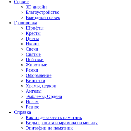
Сервис
3D дизайн
Благоустройство
Выездной гравер
Гравировка
Шрифты
Кресты
Цветы
Иконы
Свечи
Святые
Пейзажи
Животные
Рамки
Оформление
Виньетки
Храмы, церкви
Ангелы
Эмблемы, Ордена
Ислам
Разное
Справка
Как и где заказать памятник
Виды гранита и мрамора на могилу
Эпитафии на памятник