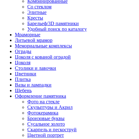
Комбинированные
Со стеклом
Элитные
Кресты
Барельеф/3D памятники
Удобный поиск по каталогу
Мраморные
Литьевой мрамор
Мемориальные комплексы
Ограды
Цоколя с кованой оградой
Цоколя
Столики и лавочки
Цветники
Плитка
Вазы и лампадки
Щебень
Оформление памятника
Фото на стекле
Скульптуры и Акрил
Фотокерамика
Бронзовые буквы
Сусальное золото
Скарпель и пескоструй
Цветной портрет