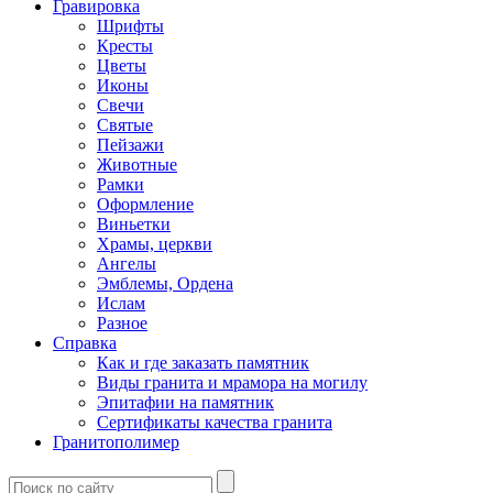
Гравировка
Шрифты
Кресты
Цветы
Иконы
Свечи
Святые
Пейзажи
Животные
Рамки
Оформление
Виньетки
Храмы, церкви
Ангелы
Эмблемы, Ордена
Ислам
Разное
Справка
Как и где заказать памятник
Виды гранита и мрамора на могилу
Эпитафии на памятник
Сертификаты качества гранита
Гранитополимер