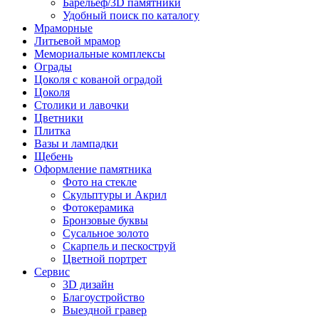
Барельеф/3D памятники
Удобный поиск по каталогу
Мраморные
Литьевой мрамор
Мемориальные комплексы
Ограды
Цоколя с кованой оградой
Цоколя
Столики и лавочки
Цветники
Плитка
Вазы и лампадки
Щебень
Оформление памятника
Фото на стекле
Скульптуры и Акрил
Фотокерамика
Бронзовые буквы
Сусальное золото
Скарпель и пескоструй
Цветной портрет
Сервис
3D дизайн
Благоустройство
Выездной гравер