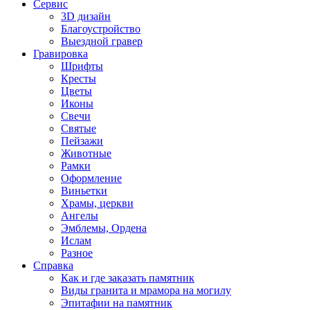
Сервис
3D дизайн
Благоустройство
Выездной гравер
Гравировка
Шрифты
Кресты
Цветы
Иконы
Свечи
Святые
Пейзажи
Животные
Рамки
Оформление
Виньетки
Храмы, церкви
Ангелы
Эмблемы, Ордена
Ислам
Разное
Справка
Как и где заказать памятник
Виды гранита и мрамора на могилу
Эпитафии на памятник