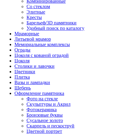
Комбинированные
Со стеклом
Элитные
Кресты
Барельеф/3D памятники
Удобный поиск по каталогу
Мраморные
Литьевой мрамор
Мемориальные комплексы
Ограды
Цоколя с кованой оградой
Цоколя
Столики и лавочки
Цветники
Плитка
Вазы и лампадки
Щебень
Оформление памятника
Фото на стекле
Скульптуры и Акрил
Фотокерамика
Бронзовые буквы
Сусальное золото
Скарпель и пескоструй
Цветной портрет