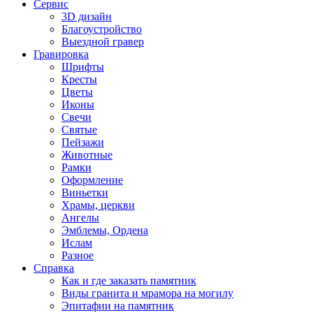
Сервис
3D дизайн
Благоустройство
Выездной гравер
Гравировка
Шрифты
Кресты
Цветы
Иконы
Свечи
Святые
Пейзажи
Животные
Рамки
Оформление
Виньетки
Храмы, церкви
Ангелы
Эмблемы, Ордена
Ислам
Разное
Справка
Как и где заказать памятник
Виды гранита и мрамора на могилу
Эпитафии на памятник