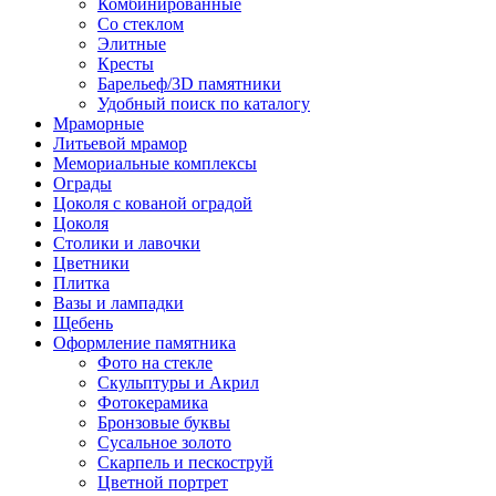
Комбинированные
Со стеклом
Элитные
Кресты
Барельеф/3D памятники
Удобный поиск по каталогу
Мраморные
Литьевой мрамор
Мемориальные комплексы
Ограды
Цоколя с кованой оградой
Цоколя
Столики и лавочки
Цветники
Плитка
Вазы и лампадки
Щебень
Оформление памятника
Фото на стекле
Скульптуры и Акрил
Фотокерамика
Бронзовые буквы
Сусальное золото
Скарпель и пескоструй
Цветной портрет