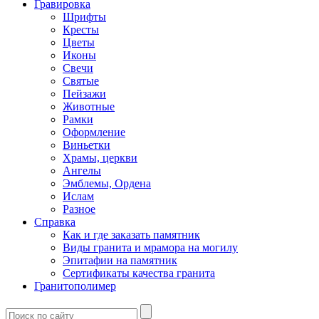
Гравировка
Шрифты
Кресты
Цветы
Иконы
Свечи
Святые
Пейзажи
Животные
Рамки
Оформление
Виньетки
Храмы, церкви
Ангелы
Эмблемы, Ордена
Ислам
Разное
Справка
Как и где заказать памятник
Виды гранита и мрамора на могилу
Эпитафии на памятник
Сертификаты качества гранита
Гранитополимер