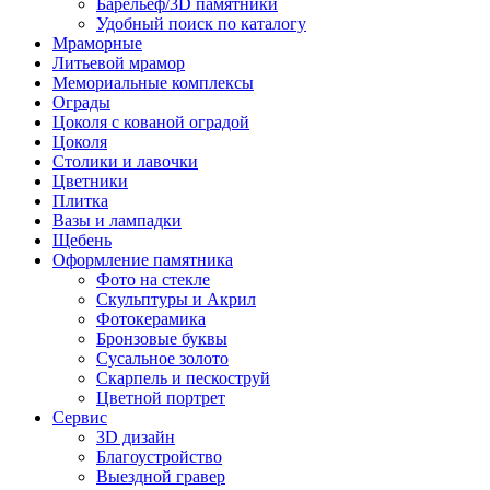
Барельеф/3D памятники
Удобный поиск по каталогу
Мраморные
Литьевой мрамор
Мемориальные комплексы
Ограды
Цоколя с кованой оградой
Цоколя
Столики и лавочки
Цветники
Плитка
Вазы и лампадки
Щебень
Оформление памятника
Фото на стекле
Скульптуры и Акрил
Фотокерамика
Бронзовые буквы
Сусальное золото
Скарпель и пескоструй
Цветной портрет
Сервис
3D дизайн
Благоустройство
Выездной гравер