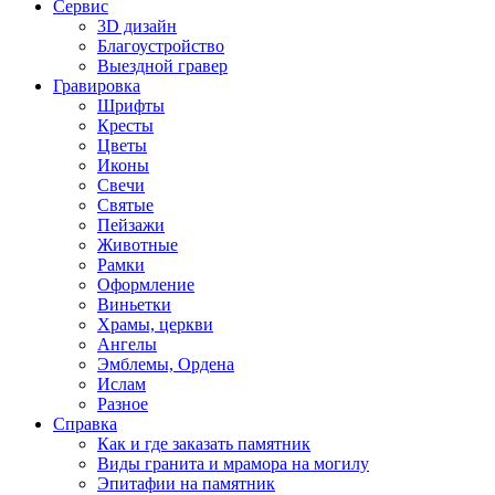
Сервис
3D дизайн
Благоустройство
Выездной гравер
Гравировка
Шрифты
Кресты
Цветы
Иконы
Свечи
Святые
Пейзажи
Животные
Рамки
Оформление
Виньетки
Храмы, церкви
Ангелы
Эмблемы, Ордена
Ислам
Разное
Справка
Как и где заказать памятник
Виды гранита и мрамора на могилу
Эпитафии на памятник