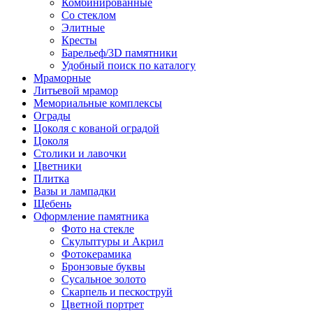
Комбинированные
Со стеклом
Элитные
Кресты
Барельеф/3D памятники
Удобный поиск по каталогу
Мраморные
Литьевой мрамор
Мемориальные комплексы
Ограды
Цоколя с кованой оградой
Цоколя
Столики и лавочки
Цветники
Плитка
Вазы и лампадки
Щебень
Оформление памятника
Фото на стекле
Скульптуры и Акрил
Фотокерамика
Бронзовые буквы
Сусальное золото
Скарпель и пескоструй
Цветной портрет