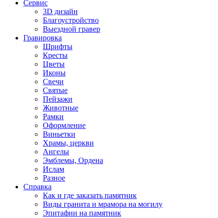
Сервис
3D дизайн
Благоустройство
Выездной гравер
Гравировка
Шрифты
Кресты
Цветы
Иконы
Свечи
Святые
Пейзажи
Животные
Рамки
Оформление
Виньетки
Храмы, церкви
Ангелы
Эмблемы, Ордена
Ислам
Разное
Справка
Как и где заказать памятник
Виды гранита и мрамора на могилу
Эпитафии на памятник