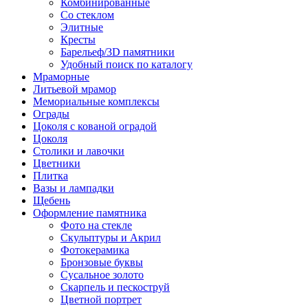
Комбинированные
Со стеклом
Элитные
Кресты
Барельеф/3D памятники
Удобный поиск по каталогу
Мраморные
Литьевой мрамор
Мемориальные комплексы
Ограды
Цоколя с кованой оградой
Цоколя
Столики и лавочки
Цветники
Плитка
Вазы и лампадки
Щебень
Оформление памятника
Фото на стекле
Скульптуры и Акрил
Фотокерамика
Бронзовые буквы
Сусальное золото
Скарпель и пескоструй
Цветной портрет