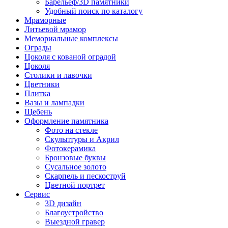
Барельеф/3D памятники
Удобный поиск по каталогу
Мраморные
Литьевой мрамор
Мемориальные комплексы
Ограды
Цоколя с кованой оградой
Цоколя
Столики и лавочки
Цветники
Плитка
Вазы и лампадки
Щебень
Оформление памятника
Фото на стекле
Скульптуры и Акрил
Фотокерамика
Бронзовые буквы
Сусальное золото
Скарпель и пескоструй
Цветной портрет
Сервис
3D дизайн
Благоустройство
Выездной гравер