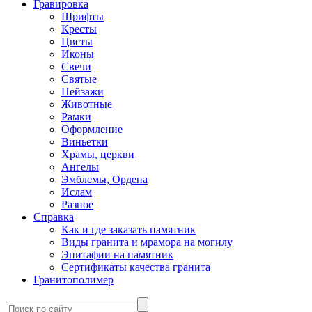
Гравировка
Шрифты
Кресты
Цветы
Иконы
Свечи
Святые
Пейзажи
Животные
Рамки
Оформление
Виньетки
Храмы, церкви
Ангелы
Эмблемы, Ордена
Ислам
Разное
Справка
Как и где заказать памятник
Виды гранита и мрамора на могилу
Эпитафии на памятник
Сертификаты качества гранита
Гранитополимер