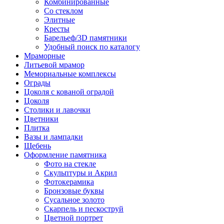
Комбинированные
Со стеклом
Элитные
Кресты
Барельеф/3D памятники
Удобный поиск по каталогу
Мраморные
Литьевой мрамор
Мемориальные комплексы
Ограды
Цоколя с кованой оградой
Цоколя
Столики и лавочки
Цветники
Плитка
Вазы и лампадки
Щебень
Оформление памятника
Фото на стекле
Скульптуры и Акрил
Фотокерамика
Бронзовые буквы
Сусальное золото
Скарпель и пескоструй
Цветной портрет