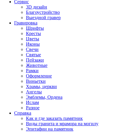
Сервис
3D дизайн
Благоустройство
Выездной гравер
Гравировка
Шрифты
Кресты
Цветы
Иконы
Свечи
Святые
Пейзажи
Животные
Рамки
Оформление
Виньетки
Храмы, церкви
Ангелы
Эмблемы, Ордена
Ислам
Разное
Справка
Как и где заказать памятник
Виды гранита и мрамора на могилу
Эпитафии на памятник