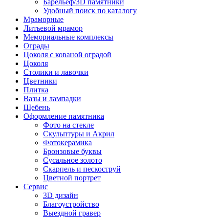
Барельеф/3D памятники
Удобный поиск по каталогу
Мраморные
Литьевой мрамор
Мемориальные комплексы
Ограды
Цоколя с кованой оградой
Цоколя
Столики и лавочки
Цветники
Плитка
Вазы и лампадки
Щебень
Оформление памятника
Фото на стекле
Скульптуры и Акрил
Фотокерамика
Бронзовые буквы
Сусальное золото
Скарпель и пескоструй
Цветной портрет
Сервис
3D дизайн
Благоустройство
Выездной гравер