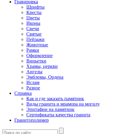
Гравировка
Шрифты
Кресты
Цветы
Иконы
Свечи
Святые
Пейзажи
Животные
Рамки
Оформление
Виньетки
Храмы, церкви
Ангелы
Эмблемы, Ордена
Ислам
Разное
Справка
Как и где заказать памятник
Виды гранита и мрамора на могилу
Эпитафии на памятник
Сертификаты качества гранита
Гранитополимер