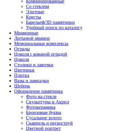
Комбинированные
Со стеклом
Элитные
Кресты
Барельеф/3D памятники
Удобный поиск по каталогу
Мраморные
Литьевой мрамор
Мемориальные комплексы
Ограды
Цоколя с кованой оградой
Цоколя
Столики и лавочки
Цветники
Плитка
Вазы и лампадки
Щебень
Оформление памятника
Фото на стекле
Скульптуры и Акрил
Фотокерамика
Бронзовые буквы
Сусальное золото
Скарпель и пескоструй
Цветной портрет