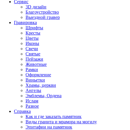
Сервис
3D дизайн
Благоустройство
Выездной гравер
Гравировка
Шрифты
Кресты
Цветы
Иконы
Свечи
Святые
Пейзажи
Животные
Рамки
Оформление
Виньетки
Храмы, церкви
Ангелы
Эмблемы, Ордена
Ислам
Разное
Справка
Как и где заказать памятник
Виды гранита и мрамора на могилу
Эпитафии на памятник