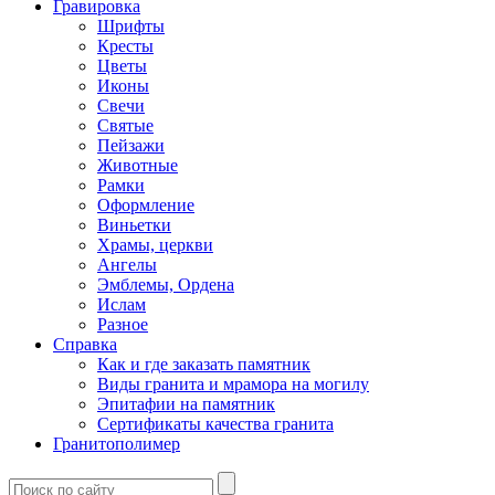
Гравировка
Шрифты
Кресты
Цветы
Иконы
Свечи
Святые
Пейзажи
Животные
Рамки
Оформление
Виньетки
Храмы, церкви
Ангелы
Эмблемы, Ордена
Ислам
Разное
Справка
Как и где заказать памятник
Виды гранита и мрамора на могилу
Эпитафии на памятник
Сертификаты качества гранита
Гранитополимер