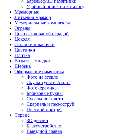
Барельеф/3D памятники
Удобный поиск по каталогу
Мраморные
Литьевой мрамор
Мемориальные комплексы
Ограды
Цоколя с кованой оградой
Цоколя
Столики и лавочки
Цветники
Плитка
Вазы и лампадки
Щебень
Оформление памятника
Фото на стекле
Скульптуры и Акрил
Фотокерамика
Бронзовые буквы
Сусальное золото
Скарпель и пескоструй
Цветной портрет
Сервис
3D дизайн
Благоустройство
Выездной гравер