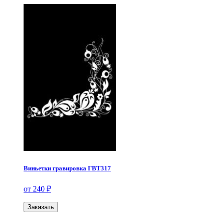
Виньетки гравировка ГВТ317
от 240 ₽
Заказать