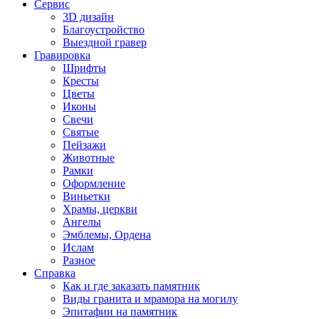
Сервис
3D дизайн
Благоустройство
Выездной гравер
Гравировка
Шрифты
Кресты
Цветы
Иконы
Свечи
Святые
Пейзажи
Животные
Рамки
Оформление
Виньетки
Храмы, церкви
Ангелы
Эмблемы, Ордена
Ислам
Разное
Справка
Как и где заказать памятник
Виды гранита и мрамора на могилу
Эпитафии на памятник