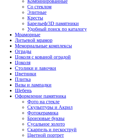
Комбинированные
Со стеклом
Элитные
Кресты
Барельеф/3D памятники
Удобный поиск по каталогу
Мраморные
Литьевой мрамор
Мемориальные комплексы
Ограды
Цоколя с кованой оградой
Цоколя
Столики и лавочки
Цветники
Плитка
Вазы и лампадки
Щебень
Оформление памятника
Фото на стекле
Скульптуры и Акрил
Фотокерамика
Бронзовые буквы
Сусальное золото
Скарпель и пескоструй
Цветной портрет