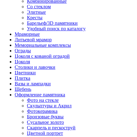
Комбинированные
Со стеклом
Элитные
Кресты
Барельеф/3D памятники
Удобный поиск по каталогу
Мраморные
Литьевой мрамор
Мемориальные комплексы
Ограды
Цоколя с кованой оградой
Цоколя
Столики и лавочки
Цветники
Плитка
Вазы и лампадки
Щебень
Оформление памятника
Фото на стекле
Скульптуры и Акрил
Фотокерамика
Бронзовые буквы
Сусальное золото
Скарпель и пескоструй
Цветной портрет