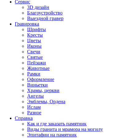
Сервис
3D дизайн
Благоустройство
Выездной гравер
Гравировка
Шрифты
Кресты
Цветы
Иконы
Свечи
Святые
Пейзажи
Животные
Рамки
Оформление
Виньетки
Храмы, церкви
Ангелы
Эмблемы, Ордена
Ислам
Разное
Справка
Как и где заказать памятник
Виды гранита и мрамора на могилу
Эпитафии на памятник